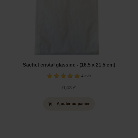
Sachet cristal glassine - (16.5 x 21.5 cm)
4 avis
0,43 €
Ajouter au panier
shopping_cart