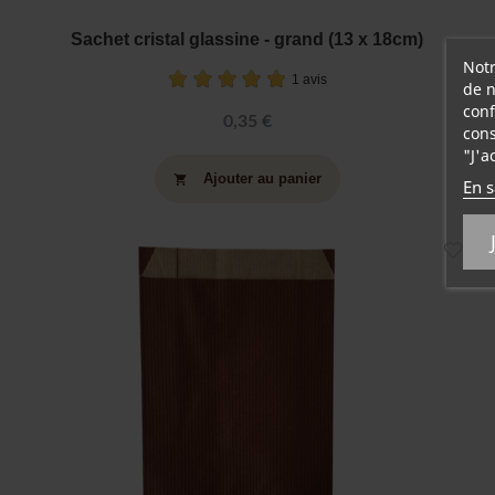
Sachet cristal glassine - grand (13 x 18cm)
Notr
1 avis
de n
conf
0,35 €
cons
"J'a
Ajouter au panier
shopping_cart
En s