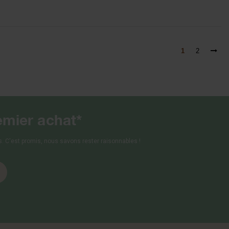
1
2
emier achat*
 C'est promis, nous savons rester raisonnables !