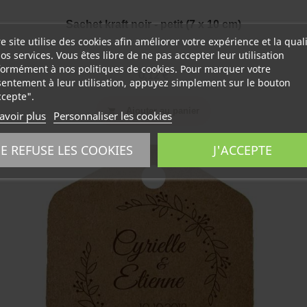
Sachet kraft noir - petit (7 x 10 cm)
e site utilise des cookies afin améliorer votre expérience et la qual
os services. Vous êtes libre de ne pas accepter leur utilisation
ormément à nos politiques de cookies. Pour marquer votre
0,12 €
entement à leur utilisation, appuyez simplement sur le bouton
ccepte".
Ajouter au panier
shopping_cart
avoir plus
Personnaliser les cookies
JE REFUSE LES COOKIES
J'ACCEPTE