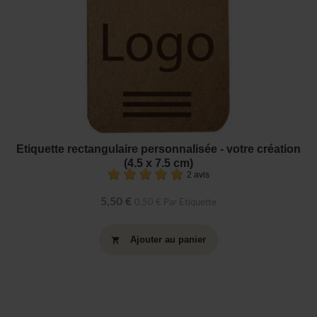
Etiquette rectangulaire personnalisée - votre création
(4.5 x 7.5 cm)
2 avis
5,50 €
0,50 € Par Etiquette
Ajouter au panier
shopping_cart