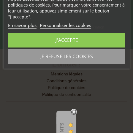
Recevoir ma réduction
politiques de cookies. Pour marquer votre consentement à
leur utilisation, appuyez simplement sur le bouton
"J'accepte".
En savoir plus
Personnaliser les cookies
*offre hors tarifs professionnel et association
J'ACCEPTE
JE REFUSE LES COOKIES
L'officiel !
Mentions légales
Conditions générales
Politique de cookies
Politique de confidentialité