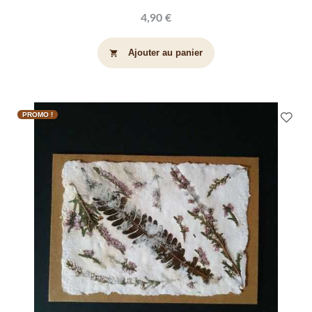
4,90 €
Ajouter au panier
shopping_cart
PROMO !