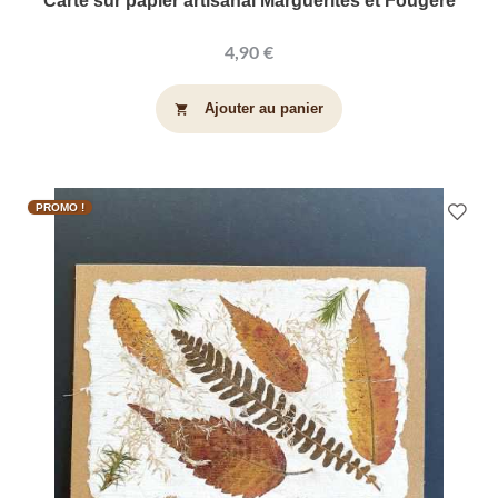
Carte sur papier artisanal Marguerites et Fougère
4,90 €
Ajouter au panier
shopping_cart
PROMO !