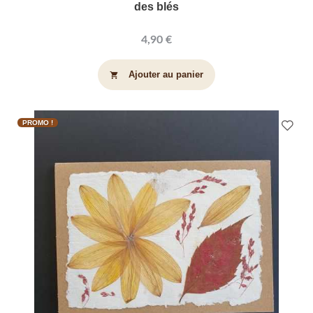
des blés
4,90 €
Ajouter au panier
shopping_cart
PROMO !