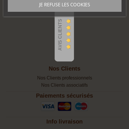
JE REFUSE LES COOKIES
AVIS CLIENTS
Nos Clients
Nos Clients professionnels
Nos Clients associatifs
Paiements sécurisés
Info livraison