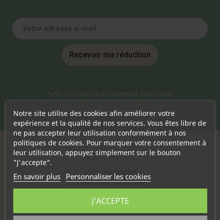
Recevoir ma réduction
*offre hors tarifs professionnel et association
Notre site utilise des cookies afin améliorer votre
expérience et la qualité de nos services. Vous êtes libre de
ne pas accepter leur utilisation conformément à nos
politiques de cookies. Pour marquer votre consentement à
leur utilisation, appuyez simplement sur le bouton
L'officiel !
"J'accepte".
Mentions légales
En savoir plus
Personnaliser les cookies
Conditions générales
Politique de cookies
J'ACCEPTE
Politique de confidentialité