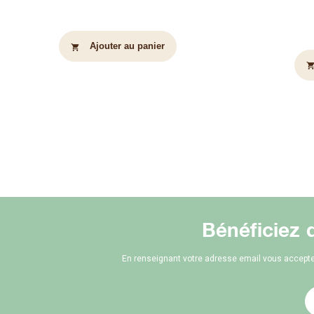
(12 X 17CM)
Ajouter au panier
shopping_cart
shopping_c
Bénéficiez 
En renseignant votre adresse email vous accepte