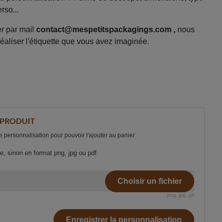
rso...
er par mail
contact@mespetitspackagings.com
,
nous
aliser l'étiquette que vous avez imaginée.
 PRODUIT
 personnalisation pour pouvoir l'ajouter au panier
ble, sinon en format png, jpg ou pdf
Choisir un fichier
.png .jpg .gif
Enregistrer la personnalisation