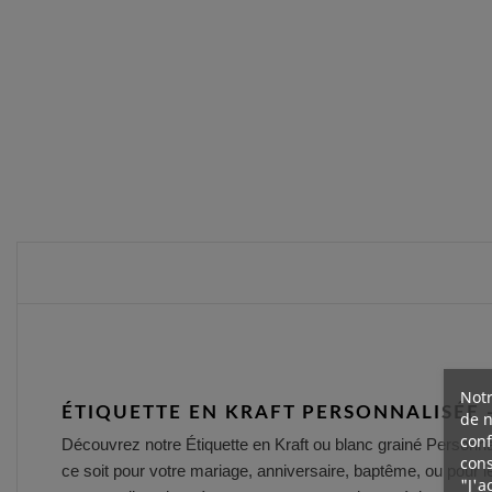
Notr
ÉTIQUETTE EN KRAFT PERSONNALISÉE -
de n
conf
Découvrez notre Étiquette en Kraft ou blanc grainé Personna
cons
ce soit pour votre mariage, anniversaire, baptême, ou pour le
"J'a