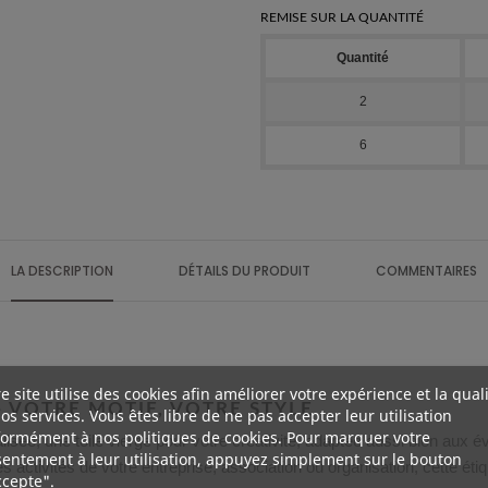
REMISE SUR LA QUANTITÉ
Quantité
2
6
LA DESCRIPTION
DÉTAILS DU PRODUIT
COMMENTAIRES
e site utilise des cookies afin améliorer votre expérience et la qual
 VOTRE MOTIF, VOTRE STYLE
os services. Vous êtes libre de ne pas accepter leur utilisation
ormément à nos politiques de cookies. Pour marquer votre
lisée, une toile vierge pour votre créativité, adaptée aussi bien au
entement à leur utilisation, appuyez simplement sur le bouton
s activités de votre entreprise, association ou organisation, cette ét
ccepte".