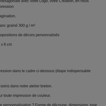
e hexagonale avec votre Logo, votre Création, en nous
mpression
agination.
lanc grainé 300 g / m²
opositions de décors personnalisés
5 x 6 cm
mpression dans le cadre ci-dessous (étape indispensable
soins dans notre atelier breton.
ur toute impression de couleur.
e personnalisation ? Forme de découpe, dimensions, type