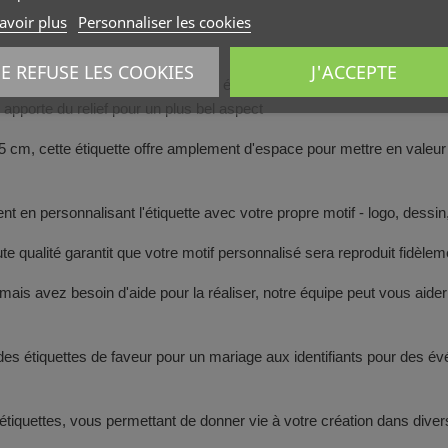
avoir plus
Personnaliser les cookies
JE REFUSE LES COOKIES
J'ACCEPTE
ier kraft naturel de 260 g/m², cette étiquette combine l'aspect rustiqu
n apporte du relief pour un plus bel aspect
.5 cm, cette étiquette offre amplement d'espace pour mettre en valeu
 en personnalisant l'étiquette avec votre propre motif - logo, dessin, 
e qualité garantit que votre motif personnalisé sera reproduit fidèlem
ais avez besoin d'aide pour la réaliser, notre équipe peut vous aider 
 - des étiquettes de faveur pour un mariage aux identifiants pour des 
tiquettes, vous permettant de donner vie à votre création dans diver