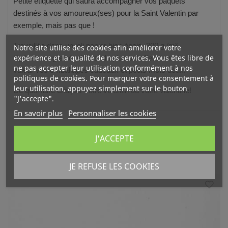
Petite étiquette qui saura accompagner vos paquets
destinés à vos amoureux(ses) pour la Saint Valentin par
exemple, mais pas que !
Travaillée dans un joli papier bien épais, 300 g /m²,
Notre site utilise des cookies afin améliorer votre
expérience et la qualité de nos services. Vous êtes libre de
légèrement grainé, elle est du plus bel effet et mettra en
ne pas accepter leur utilisation conformément à nos
valeur vos emballages cadeaux et petits mots doux.
politiques de cookies. Pour marquer votre consentement à
leur utilisation, appuyez simplement sur le bouton
De quoi faire craquer votre valentin ou votre valentine!
"J'accepte".
En savoir plus
Personnaliser les cookies
J'ACCEPTE
VOUS AIMEREZ AUSSI
JE REFUSE LES COOKIES