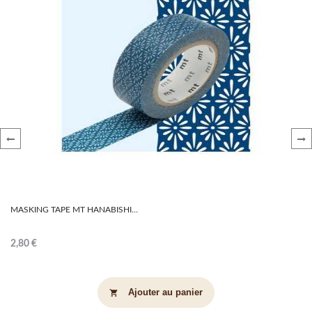
‹
›
MASKING TAPE MT HANABISHI
TOMEKON
2,80 €
Ajouter au panier
shopping_cart