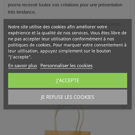
pourra recevoir toutes vos créations pour une présentation
très tendance.
Laissez votre créativité s'exprimer pour le décorer à votre
Notre site utilise des cookies afin améliorer votre
goût avec un
stylo gel blanc
ou du
masking tape
très coloré!
expérience et la qualité de nos services. Vous êtes libre de
ne pas accepter leur utilisation conformément à nos
Garni d'un
papier de soie
, il protègera vos cadeaux les plus
politiques de cookies. Pour marquer votre consentement à
leur utilisation, appuyez simplement sur le bouton
fragiles avec un effet très élégant.
"J'accepte".
En savoir plus
Personnaliser les cookies
J'ACCEPTE
VOUS AIMEREZ AUSSI
JE REFUSE LES COOKIES