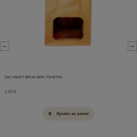
‹
›
SAC KRAFT BRUN AVEC FENÊTRE
ET POIGNÉES - (11 X 14 CM)
1,00 €
Ajouter au panier
shopping_cart