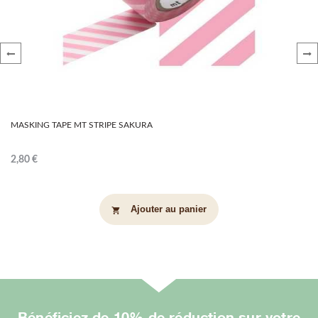
‹
›
MASKING TAPE MT STRIPE SAKURA
2,80 €
Ajouter au panier
shopping_cart
Bénéficiez de 10% de réduction sur votre