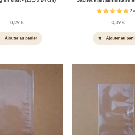
 en kraft - (13,5 x 24 cm)
Sachet kraft alimentaire a
2 
0,29 €
0,39 €
Ajouter au panier
Ajouter au pani
art
shopping_cart