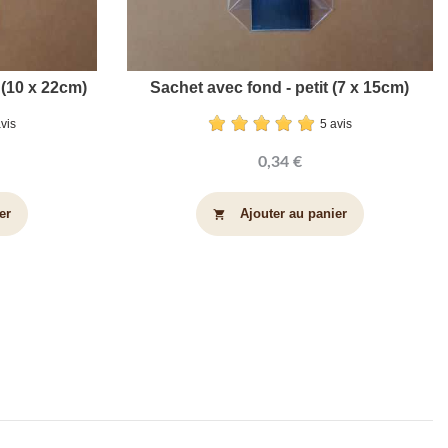
(10 x 22cm)
Sachet avec fond - petit (7 x 15cm)
avis
5 avis
0,34 €
er
Ajouter au panier
shopping_cart