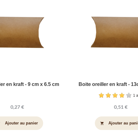
ler en kraft - 9 cm x 6.5 cm
Boite oreiller en kraft - 
1 
0,27 €
0,51 €
Ajouter au panier
Ajouter au pani
art
shopping_cart