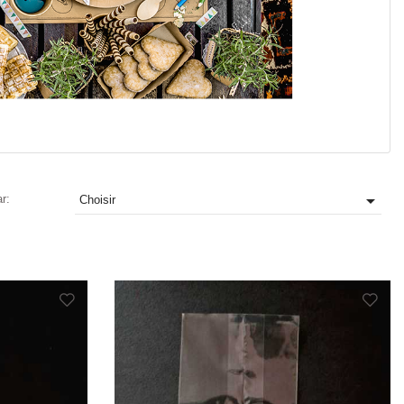

ar:
Choisir