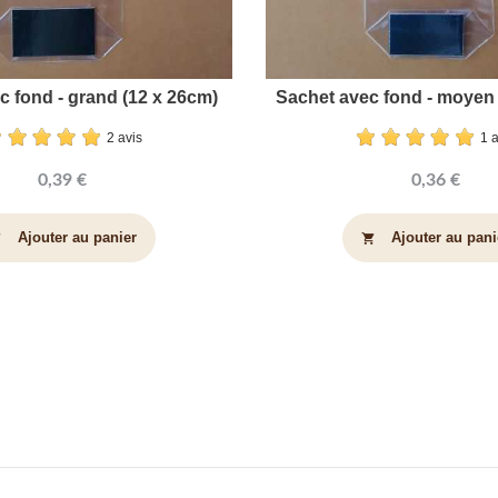
c fond - grand (12 x 26cm)
Sachet avec fond - moyen 
2 avis
1 
0,39 €
0,36 €
Ajouter au panier
Ajouter au pani
art
shopping_cart