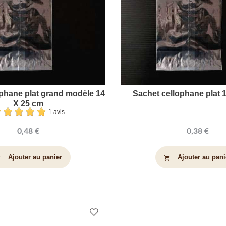
phane plat grand modèle 14
Sachet cellophane plat 
X 25 cm
1 avis
0,48 €
0,38 €
Ajouter au panier
Ajouter au pani
art
shopping_cart