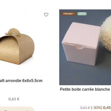
PROMO !
-30%
raft arrondie 6x6x5.5cm
Petite boite carrée blanche 
0,65 €
-30%
0,45
0,65 €