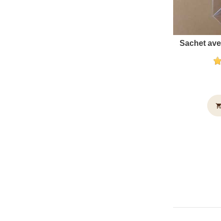
Sachet ave
shopping_c