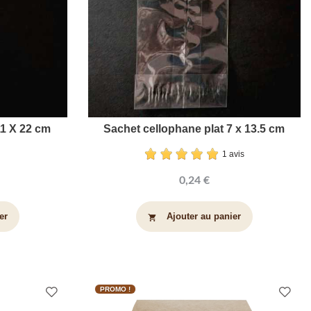
11 X 22 cm
Sachet cellophane plat 7 x 13.5 cm
1 avis
0,24 €
er
Ajouter au panier
shopping_cart
PROMO !