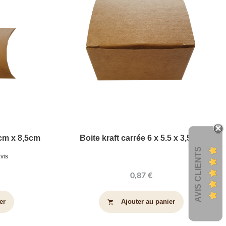
13cm x 8,5cm
Boite kraft carrée 6 x 5.5 x 3,5cm
AVIS CLIENTS
avis
0,87 €
er
Ajouter au panier
shopping_cart