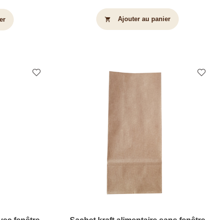
Ajouter au panier
er
shopping_cart