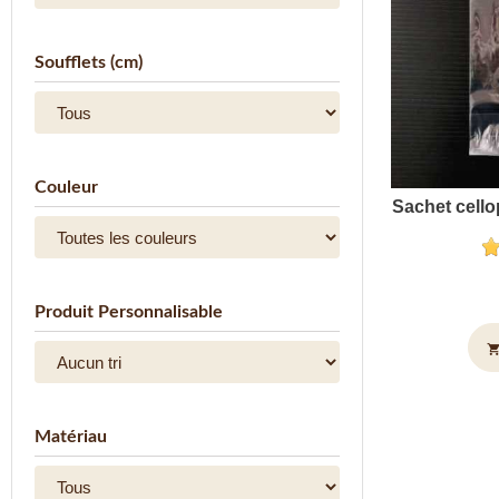
Soufflets (cm)
Couleur
Sachet cello
Produit Personnalisable
shopping_c
Matériau