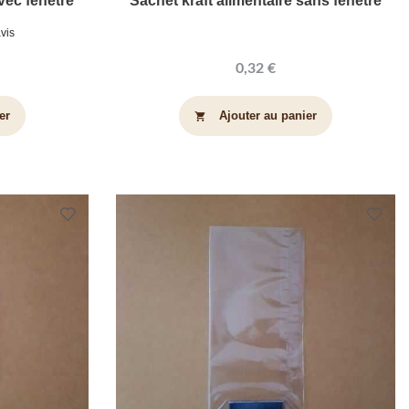
vec fenêtre
Sachet kraft alimentaire sans fenêtre
avis
0,32 €
er
Ajouter au panier
shopping_cart