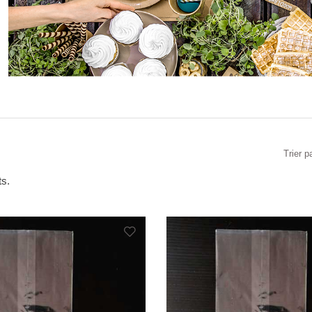
Trier p
ts.