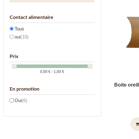
Contact alimentaire
Tous
oui
(10)
Prix
0,00 € - 1,00 €
Boite oreil
En promotion
Oui
(6)
shopping_c