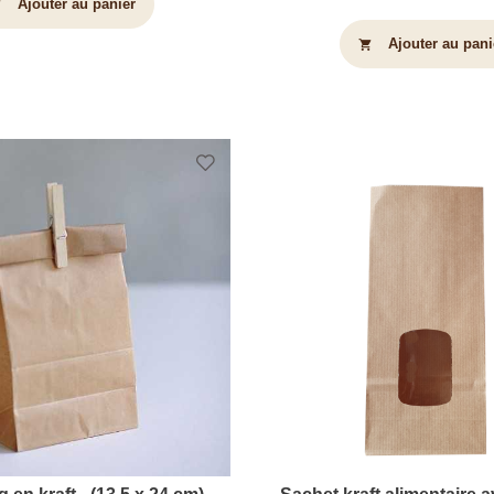
Ajouter au panier
art
Ajouter au pani
shopping_cart