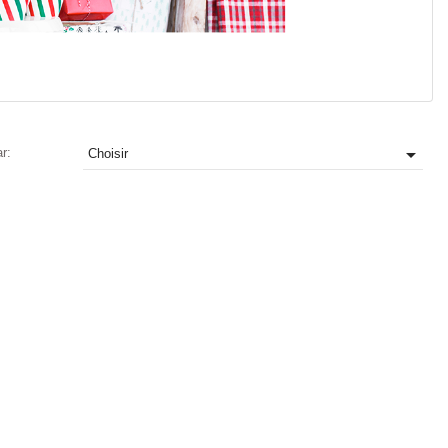

ar:
Choisir