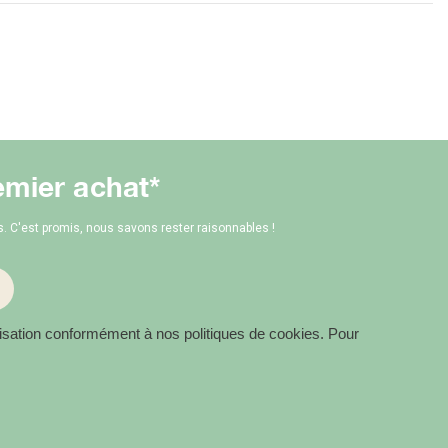
emier achat*
 C'est promis, nous savons rester raisonnables !
tilisation conformément à nos politiques de cookies. Pour