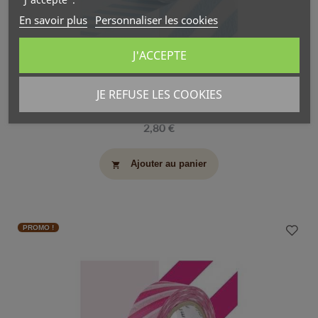
En savoir plus
Personnaliser les cookies
J'ACCEPTE
JE REFUSE LES COOKIES
Masking Tape MT Stripe Baby Blue
2,80 €
Ajouter au panier
shopping_cart
PROMO !