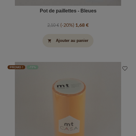
Pot de paillettes - Bleues
-20%
1,68 €
2,10 €
Ajouter au panier
shopping_cart
PROMO !
-70%