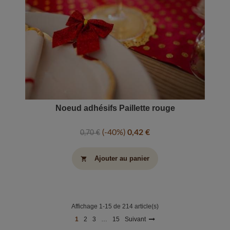
Noeud adhésifs Paillette rouge
-40%
0,42 €
0,70 €
Ajouter au panier
shopping_cart
Affichage 1-15 de 214 article(s)
1
2
3
…
15
Suivant