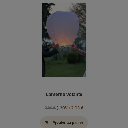
Lanterne volante
-30%
2,03 €
2,90 €
Ajouter au panier
shopping_cart