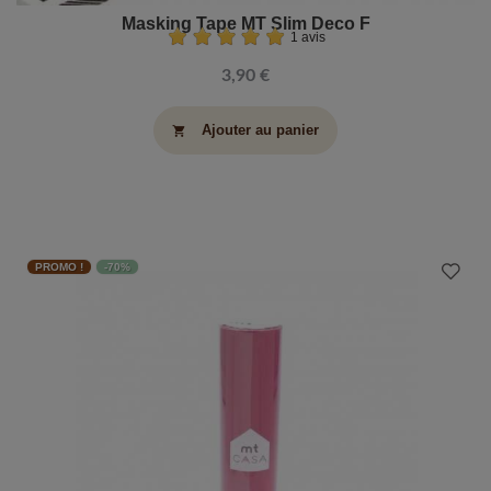
Masking Tape MT Slim Deco F
1 avis
3,90 €
Ajouter au panier
shopping_cart
PROMO !
-70%