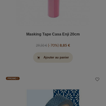
Masking Tape Casa Enji 20cm
-70%
8,85 €
29,50 €
Ajouter au panier
shopping_cart
PROMO !