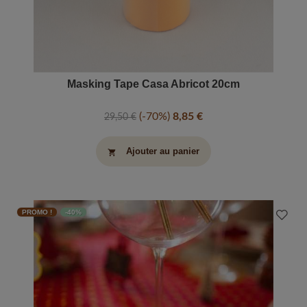
Masking Tape Casa Abricot 20cm
-70%
8,85 €
29,50 €
Ajouter au panier
shopping_cart
PROMO !
-40%