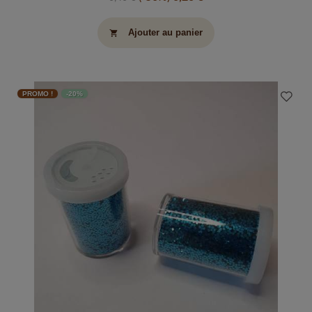
Ajouter au panier
shopping_cart
PROMO !
-20%