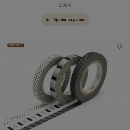
2,80 €
Ajouter au panier
shopping_cart
PROMO !