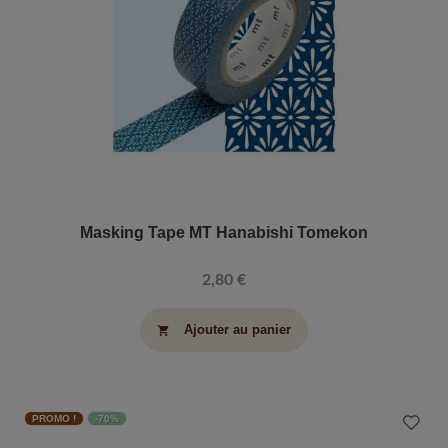
Masking Tape MT Hanabishi Tomekon
2,80 €
Ajouter au panier
shopping_cart
PROMO !
-70%