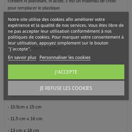
contient ni plastifiant, ni acide, c'est un matériau de choix
pour remplacer le plastique.
Notre site utilise des cookies afin améliorer votre
Retrouvez dans
cet article
toutes les informations relatives
expérience et la qualité de nos services. Vous êtes libre de
aux propriétés du papier cristal.
ne pas accepter leur utilisation conformément à nos
politiques de cookies. Pour marquer votre consentement à
leur utilisation, appuyez simplement sur le bouton
Existe aussi dans les tailles:
"J'accepte".
En savoir plus
Personnaliser les cookies
- 4.5 cm x 6 cm
J'ACCEPTE
-
6.3 cm x 9.3 cm
- 7.5 cm x 11.7 cm
JE REFUSE LES COOKIES
- 8.5 cm x 13.2 cm
- 10.5cm x 15 cm
- 11.5 cm x 16 cm
- 13 cm x 18 cm