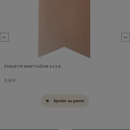
‹
›
ÉTIQUETTE KRAFT FLÈCHE 4,5 X 8
CM
0,16 €
Ajouter au panier
shopping_cart