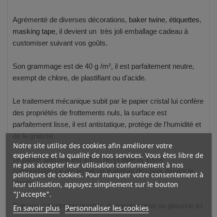
Agrémenté de diverses décorations,
baker twine
,
étiquettes
,
masking tape
, il devient un très joli emballage cadeau à
customiser suivant vos goûts.
Son grammage est de 40 g /m², il est parfaitement neutre,
exempt de chlore, de plastifiant ou d'acide.
Le traitement mécanique subit par le papier cristal lui confère
des propriétés de frottements nuls, la surface est
parfaitement lisse, il est antistatique, protège de l'humidité et
de la graisse.
Notre site utilise des cookies afin améliorer votre
expérience et la qualité de nos services. Vous êtes libre de
Le papier glassine est 100% recyclable et 100%
ne pas accepter leur utilisation conformément à nos
compostable ce qui en fait un matériau de choix devant le
politiques de cookies. Pour marquer votre consentement à
plastique.
leur utilisation, appuyez simplement sur le bouton
"J'accepte".
Retrouvez toutes les qualités du papier cristal ou glassine
ici
En savoir plus
Personnaliser les cookies