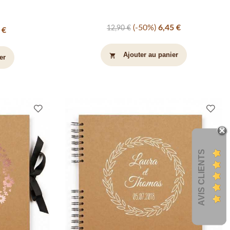
-50%
6,45 €
12,90 €
 €
Ajouter au panier
shopping_cart
er
AVIS CLIENTS