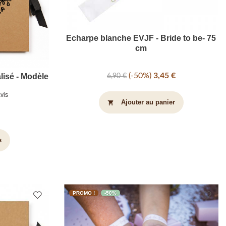
Echarpe blanche EVJF - Bride to be- 75
cm
-50%
3,45 €
lisé - Modèle
6,90 €
avis
Ajouter au panier
shopping_cart
s
PROMO !
-50%