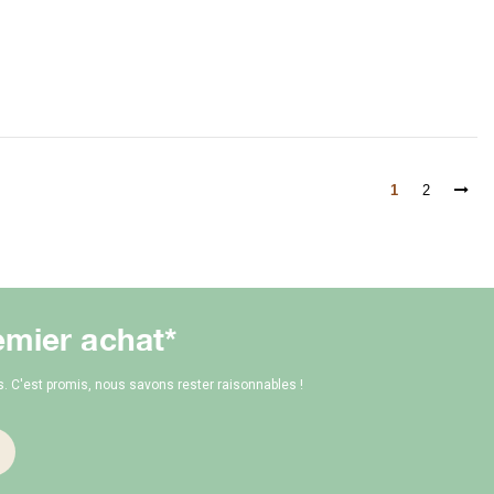
1
2
emier achat*
 C'est promis, nous savons rester raisonnables !