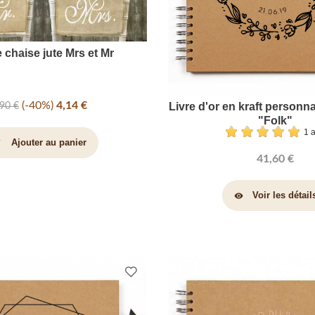
 chaise jute Mrs et Mr
-40%
4,14 €
Livre d'or en kraft personna
,90 €
"Folk"
1 
Ajouter au panier
art
41,60 €
Voir les détail
visibility