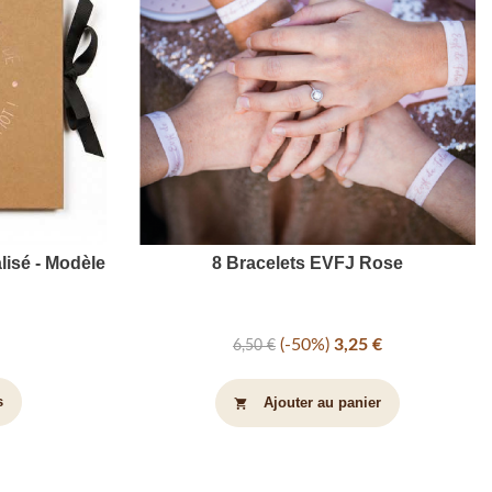
lisé - Modèle
8 Bracelets EVFJ Rose
-50%
3,25 €
6,50 €
s
Ajouter au panier
shopping_cart