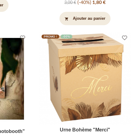
-40%
1,80 €
3,00 €
er
Ajouter au panier
shopping_cart
PROMO !
-50%
Urne Bohème "Merci"
hotobooth"