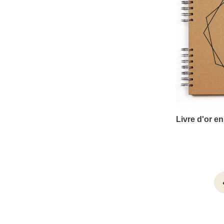
Livre d'or e
vi