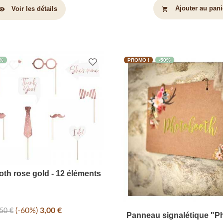
Ajouter au pani
Voir les détails
shopping_cart
sibility
0%
PROMO !
-50%
oth rose gold - 12 éléments
-60%
3,00 €
,50 €
Panneau signalétique "P