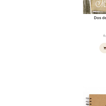
Dos de
6
shopping_c