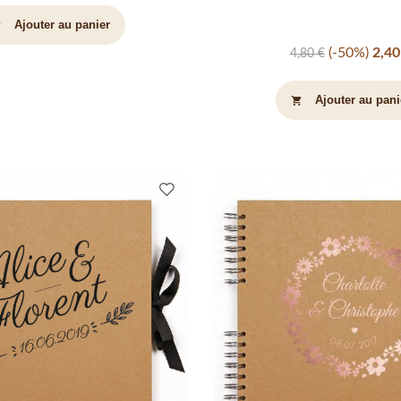
Ajouter au panier
art
-50%
2,40
4,80 €
Ajouter au pani
shopping_cart