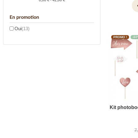
0,00 € - 42,00 €
vi
En promotion
Oui
(13)
PROMO !
-6
Kit photobo
7