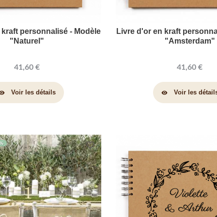
n kraft personnalisé - Modèle
Livre d'or en kraft personna
"Naturel"
"Amsterdam"
41,60 €
41,60 €
Voir les détails
Voir les détail
sibility
visibility
0%