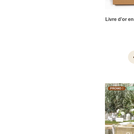
Livre d'or e
vi
PROMO !
-4