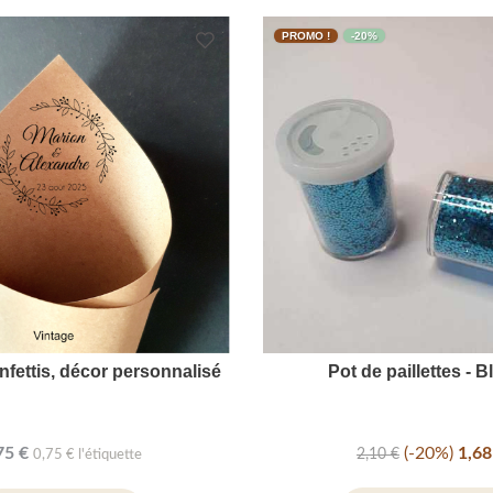
PROMO !
-20%
nfettis, décor personnalisé
Pot de paillettes - 
75 €
-20%
1,68
2,10 €
0,75 € l'étiquette