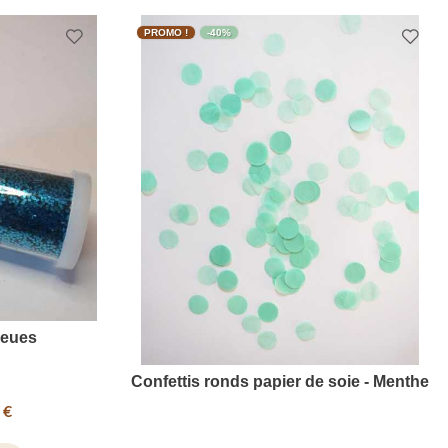
PROMO !
-40%
Bleues
Confettis ronds papier de soie - Menthe
 €