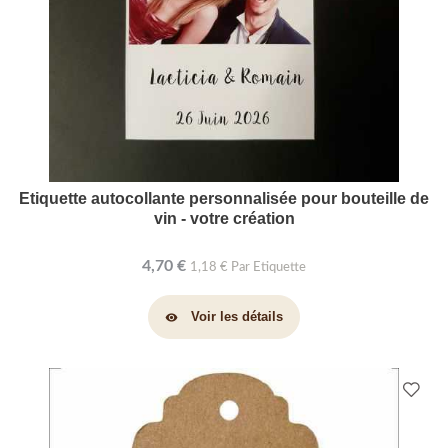
Etiquette autocollante personnalisée pour bouteille de
vin - votre création
4,70 €
1,18 € Par Etiquette
Voir les détails
visibility