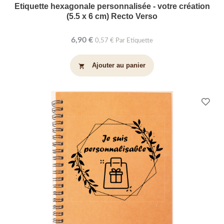
Etiquette hexagonale personnalisée - votre création
(5.5 x 6 cm) Recto Verso
6,90 €
0,57 € Par Etiquette
Ajouter au panier
shopping_cart