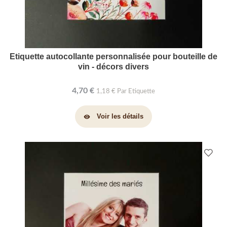
Etiquette autocollante personnalisée pour bouteille de
vin - décors divers
4,70 €
1,18 € Par Etiquette
Voir les détails
visibility