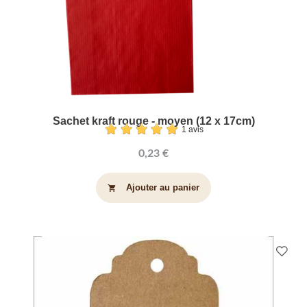
Sachet kraft rouge - moyen (12 x 17cm)
1 avis
0,23 €
Ajouter au panier
shopping_cart