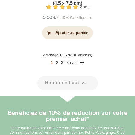
(4.5 x 7.5 cm)
2 avis
5,50 €
0,50 € Par Etiquette
Ajouter au panier
shopping_cart
Affichage 1-15 de 36 article(s)
1
2
3
Suivant

Retour en haut
Bénéficiez de 10% de réduction sur votre
premier achat*
En renseignant votre adresse email vous acceptez de recevoir des
communications par email de la part de mes Petits Packagings. C'est