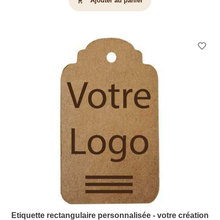
Ajouter au panier
shopping_cart
Etiquette rectangulaire personnalisée - votre création