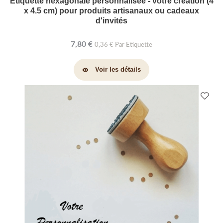
Etiquette hexagonale personnalisée - votre création (4
x 4.5 cm) pour produits artisanaux ou cadeaux
d'invités
7,80 €
0,36 € Par Etiquette
Voir les détails
visibility