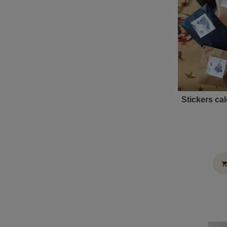
Stickers cal
shopping_c