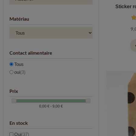
Sticker r
Matériau
9,
vi
Contact alimentaire
Tous
oui
(3)
Prix
0,00 € - 9,00 €
En stock
Oui
(37)