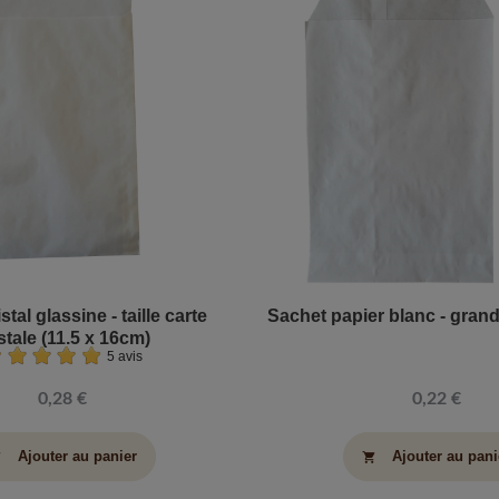
stal glassine - taille carte
Sachet papier blanc - grand
tale (11.5 x 16cm)
5 avis
0,28 €
0,22 €
Ajouter au panier
Ajouter au pani
art
shopping_cart