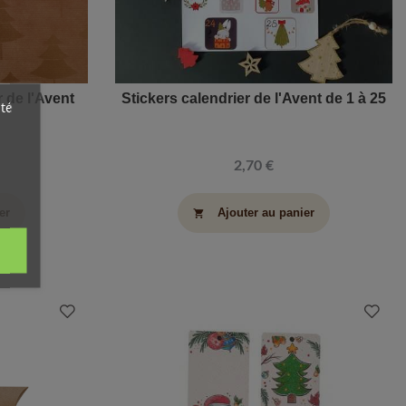
 de l'Avent
Stickers calendrier de l'Avent de 1 à 25
ité
2,70 €
er
Ajouter au panier
shopping_cart