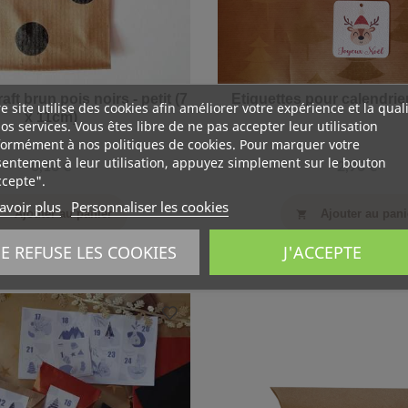
ft brun pois noirs - petit (7
Etiquettes pour calendrier
e site utilise des cookies afin améliorer votre expérience et la qual
x 11cm)
os services. Vous êtes libre de ne pas accepter leur utilisation
ormément à nos politiques de cookies. Pour marquer votre
entement à leur utilisation, appuyez simplement sur le bouton
0,16 €
2,90 €
ccepte".
avoir plus
Personnaliser les cookies
Ajouter au panier
Ajouter au pani
art
shopping_cart
JE REFUSE LES COOKIES
J'ACCEPTE