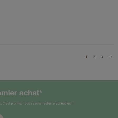
1
2
3
emier achat*
 C'est promis, nous savons rester raisonnables !