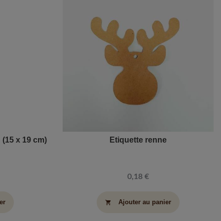
 (15 x 19 cm)
Etiquette renne
0,18 €
er
Ajouter au panier
shopping_cart