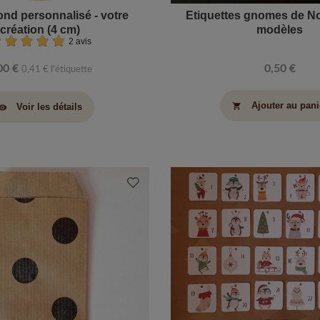
ond personnalisé - votre
Etiquettes gnomes de Noë
création (4 cm)
modèles
2 avis
00 €
0,50 €
0,41 € l'étiquette
Ajouter au pani
Voir les détails
shopping_cart
sibility