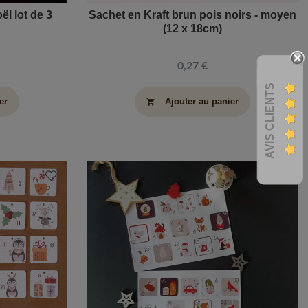
l lot de 3
Sachet en Kraft brun pois noirs - moyen
(12 x 18cm)
0,27 €
AVIS CLIENTS
er
Ajouter au panier
shopping_cart